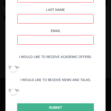
LAST NAME
La integración regional de las bolsas y las
condiciones de competencia en el mercado de
valores
EMAIL
20.12.2023
|
I WOULD LIKE TO RECEIVE ACADEMIC OFFERS.
Sí
No
I WOULD LIKE TO RECEIVE NEWS AND TALKS.
Sí
No
SUBMIT