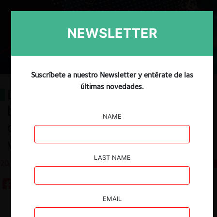
NEWSLETTER
Suscríbete a nuestro Newsletter y entérate de las
últimas novedades.
La integración regional de las
bolsas y las condiciones de
NAME
competencia en el mercado de
valores
LAST NAME
20.12.2023
CeCo Perú
EMAIL
Guardar