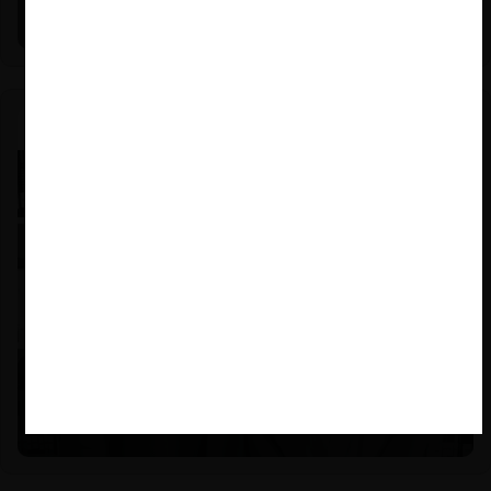
Michael E. Jacobs)
Nicole Nehme Z. |
12.11.2025
El arte del Derecho y el traspaso de los legados (con
Nicole Nehme)