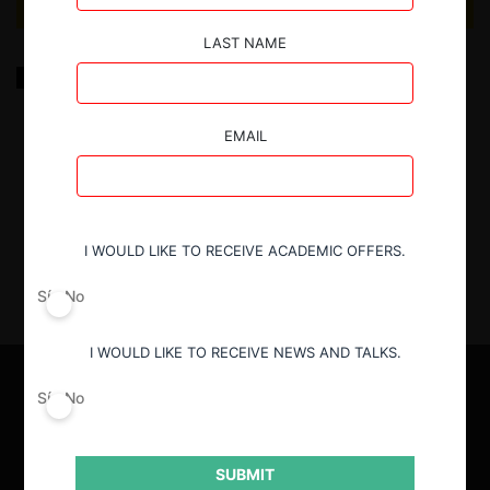
LAST NAME
Reflexiones sobre el mecanismo de notificación de
operaciones de concentración en Chile, una mirada
desde el sector eléctrico
EMAIL
21.11.2023
|
I WOULD LIKE TO RECEIVE ACADEMIC OFFERS.
Sí
No
I WOULD LIKE TO RECEIVE NEWS AND TALKS.
Sí
No
SUBMIT