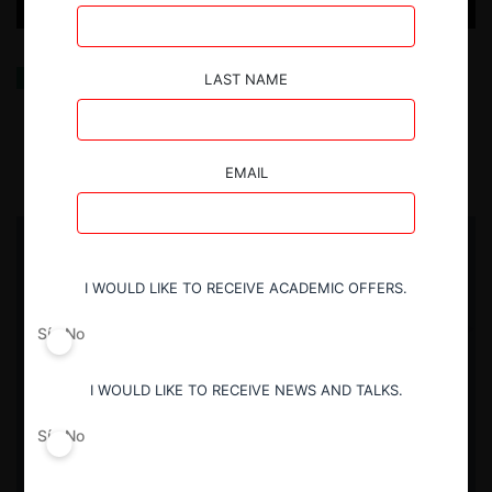
¿Colusión contra la regulación medioambiental?
LAST NAME
4.06.2025
| Jorge Alé Chilet
EMAIL
I WOULD LIKE TO RECEIVE ACADEMIC OFFERS.
Sí
No
I WOULD LIKE TO RECEIVE NEWS AND TALKS.
Sí
No