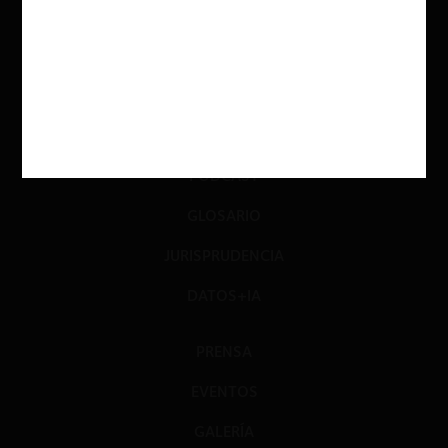
INVESTIGACIÓN
DIÁLOGO
LIBROS
OPINIÓN
PODCAST
GLOSARIO
JURISPRUDENCIA
DATOS+IA
PRENSA
EVENTOS
GALERÍA