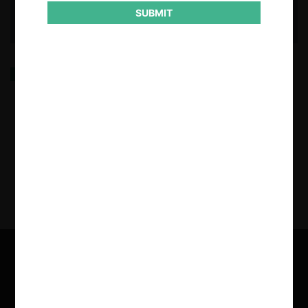
SUBMIT
Poder de Mercado Compensatorio y Asociaciones
Profesionales
11.12.2024
| Jorge Alé-Chilet