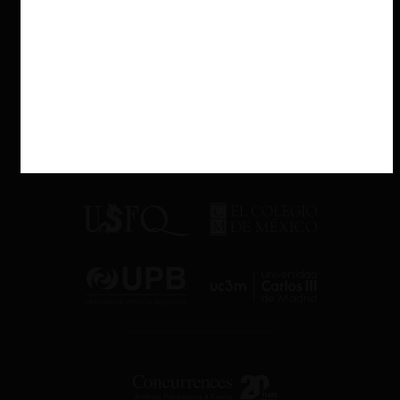
tamaño de los estanques. Por ello, la Comisión impuso una multa
de 2.700 millones de euros por el caso de colusión, multa que se
vio rebajada a 875 millones por descuentos debido a delación
compensada y a la novedad que implicaba un caso de colusión
tecnológica.
Marco teórico
Desarrollamos un marco teórico para comprender las decisiones
de cumplimiento regulatorio de las empresas (ya sea unilateral o
coordinado) y las ganancias potenciales de la coordinación. En el
modelo, las empresas enfrentan un estándar de contaminación y
toman acciones para cumplirlo (el tamaño de los estanques DEF).
La reducción de emisiones disminuye los beneficios de las
empresas, pues aumenta los costos marginales y disminuye el
atractivo del producto para los consumidores, por ejemplo,
debido a que implica maletas más pequeñas. El regulador observa
las acciones de las firmas para cumplir con el estándar. Sin
embargo, el regulador no sabe cómo la acción de las firmas se