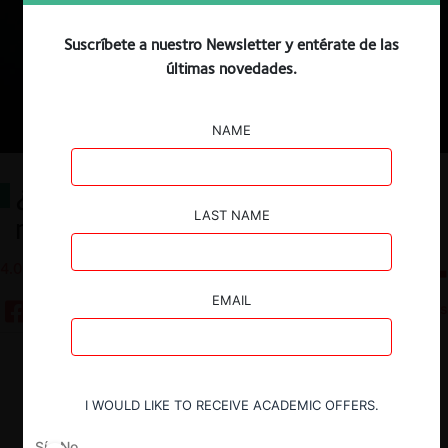
Suscríbete a nuestro Newsletter y entérate de las
últimas novedades.
NAME
¿Colusión contra la regulación
LAST NAME
medioambiental?
4.06.2025
CeCo Chile
EMAIL
12 minutos
Descargar
Guardar
I WOULD LIKE TO RECEIVE ACADEMIC OFFERS.
Sí
No