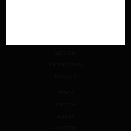
DIÁLOGO
LIBROS
OPINIÓN
PODCAST
GLOSARIO
JURISPRUDENCIA
DATOS+IA
PRENSA
EVENTOS
GALERÍA
NOSOTROS