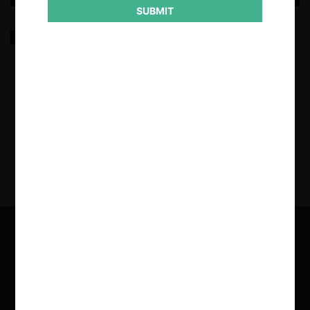
SUBMIT
Regla per se para carteles duros y acuerdos de
colaboración entre competidores: un problema
regulatorio aparente
28.02.2020
| Jorge Grunberg Pilowsky