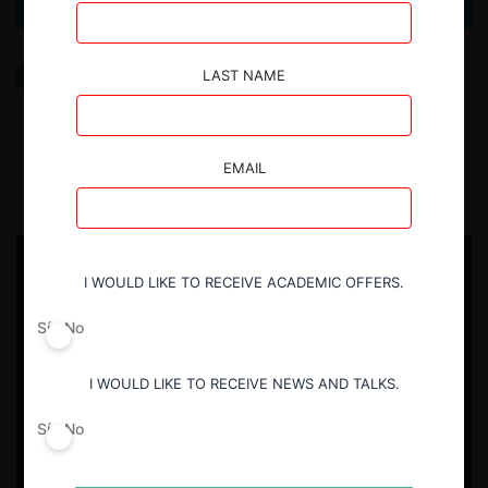
Desafíos de la Política de Competencia: Revisión de
LAST NAME
fusiones ex ante
11.03.2026
| Jorge Grunberg Pilowsky
EMAIL
I WOULD LIKE TO RECEIVE ACADEMIC OFFERS.
Sí
No
I WOULD LIKE TO RECEIVE NEWS AND TALKS.
Sí
No