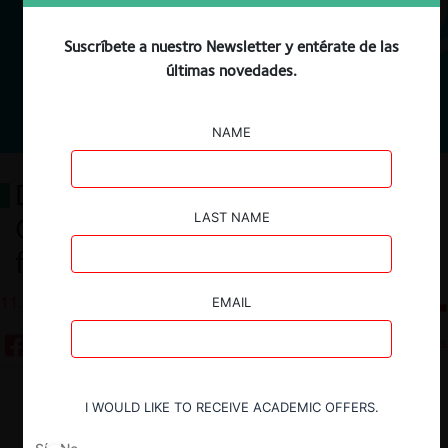
Suscríbete a nuestro Newsletter y entérate de las
últimas novedades.
NAME
Desafíos de la Política de
LAST NAME
Competencia: Revisión de
fusiones ex ante
11.03.2026
CeCo Chile
EMAIL
15 minutos
Descargar
Guardar
I WOULD LIKE TO RECEIVE ACADEMIC OFFERS.