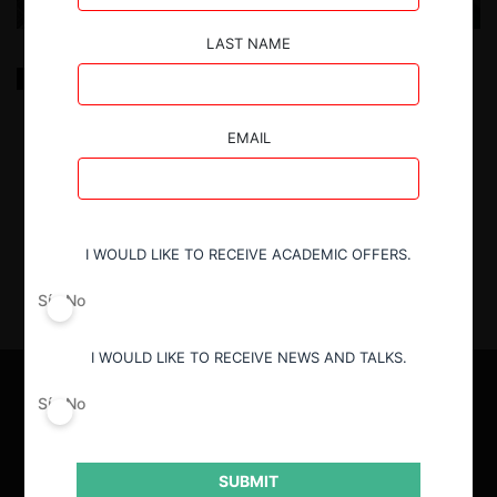
LAST NAME
Regímenes de libre competencia en / Antitrust
Regimes in: Chile, Colombia, Ecuador, Peru, Mexico,
Brasil (Brazil) [Garrigues]
EMAIL
2.04.2025
| Garrigues
I WOULD LIKE TO RECEIVE ACADEMIC OFFERS.
Sí
No
I WOULD LIKE TO RECEIVE NEWS AND TALKS.
Sí
No
SUBMIT