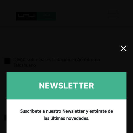
DGAC sobre bases licitación en Aeródromo
Talcahuano
NEWSLETTER
18.03.2022
|
Suscríbete a nuestro Newsletter y entérate de
IARC y otros por renovación concesiones
las últimas novedades.
radiodifusión