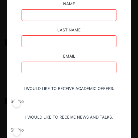
NAME
18.03.2022
|
LAST NAME
Equifax sobre servicio de información comercial
Exchange
EMAIL
18.03.2022
|
I WOULD LIKE TO RECEIVE ACADEMIC OFFERS.
Asilfa sobre bases licitación de medicamentos
Sí
No
I WOULD LIKE TO RECEIVE NEWS AND TALKS.
18.03.2022
|
Sí
No