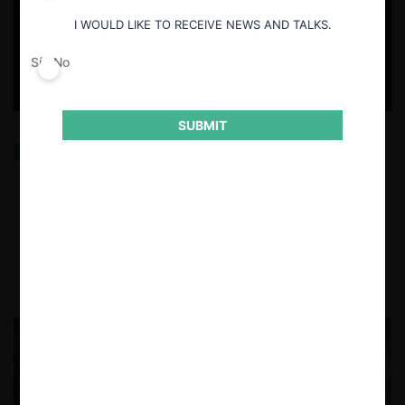
I WOULD LIKE TO RECEIVE NEWS AND TALKS.
Sí
No
SUBMIT
Comentarios al trabajo “Herramientas
econométricas para el análisis de operaciones de
concentración y su aplicación a mercados digitales”
de Antonia Silva R.
25.09.2024
| Nicole Nehme Z. y Sebastián Dufeu A.