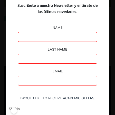
Suscríbete a nuestro Newsletter y entérate de
las últimas novedades.
Comentarios al trabajo “Hacia un control de fusiones
sustentable: a veces no es necesario reinventar la
rueda” de Maximiliano Aguirre C.
NAME
4.06.2025
| Nicole Nehme Zalaquett y Camilo Rojas
Castillo
LAST NAME
EMAIL
I WOULD LIKE TO RECEIVE ACADEMIC OFFERS.
Sí
No