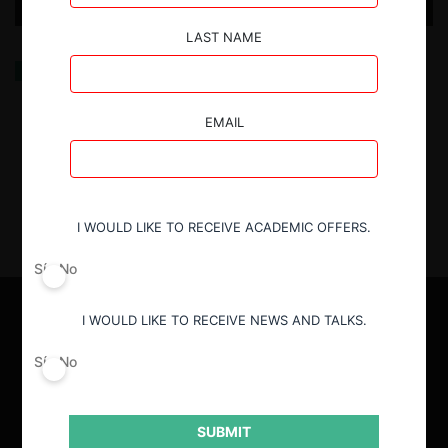
LAST NAME
El Futuro: T1E0. El Camino y las Preguntas
EMAIL
2.11.2022
| Radoslav Depolo R. | CeCo Chile.
I WOULD LIKE TO RECEIVE ACADEMIC OFFERS.
Sí
No
I WOULD LIKE TO RECEIVE NEWS AND TALKS.
Sí
No
SUBMIT