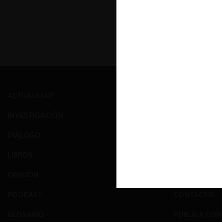
ACTUALIDAD
PRENSA
INVESTIGACIÓN
EVENTOS
DIÁLOGO
GALERÍA
LIBROS
NOSOTROS
OPINIÓN
EQUIPO
PODCAST
CONTACTO
GLOSARIO
PUBLICA CO