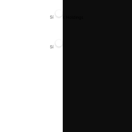
BASF SE / CD&R Seahawk Holdings
Sí
No
Sí
No
18.03.2022
|
Coasin / Grupo Logicalis
18.03.2022
|