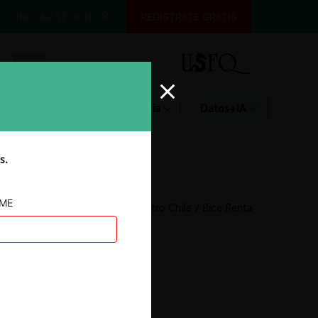
INICIAR SESIÓN
REGÍSTRATE GRATIS
Glosario
Jurisprudencia
Datos+IA
s.
AME
Los Maitenes / Megacentro Chile / Bice Renta
Urbana
18.03.2022
|