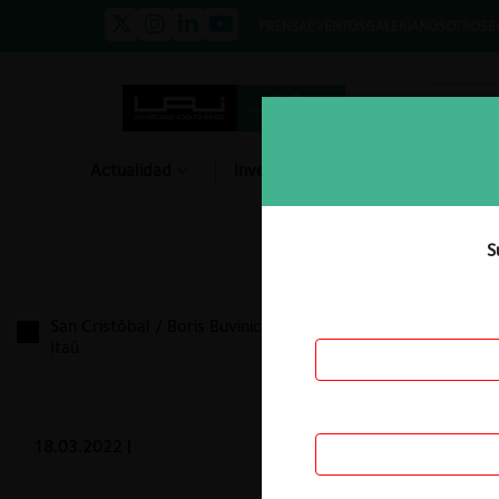
PRENSA
EVENTOS
GALERÍA
NOSOTROS
E
Actualidad
Investigación
Diálogo
S
San Cristóbal / Boris Buvinic / Contempora / Bicsa /
Itaú
18.03.2022
|