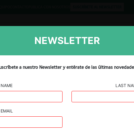
QUIPO
CONTACTO
PUBLICA CON NOSOTROS
SUSCRÍBETE AL NEWSLETTER
NEWSLETTER
Libros
Opinión
Podcast
uscríbete a nuestro Newsletter y entérate de las últimas novedade
NAME
LAST N
DSV A/S / Panalpina Welttransport Holding AG
EMAIL
18.03.2022
|