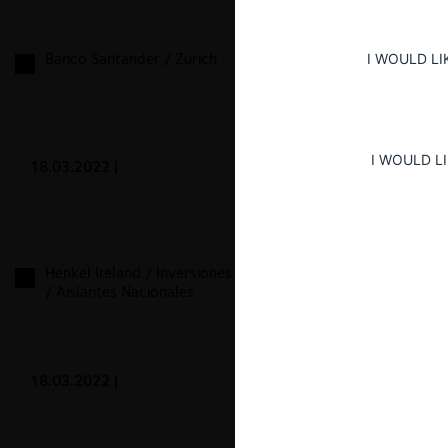
Banco Santander / Zurich
I WOULD LI
I WOULD L
18.03.2022
|
Henkel Ireland / Inversiones del Pacífico y Tetrápolis
/ Aislantes Nacionales
18.03.2022
|