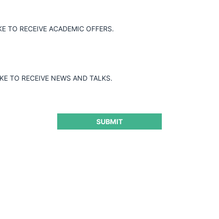
Icafal Inversiones / Constructora Conpax
KE TO RECEIVE ACADEMIC OFFERS.
IKE TO RECEIVE NEWS AND TALKS.
18.03.2022
|
SUBMIT
Inmobiliaria Algeciras / Accor Hotels Chile / Atton
Hoteles
18.03.2022
|