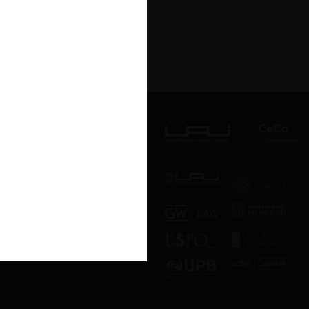
Av. Presidente Errázuriz 3485, Las
Condes, Santiago de Chile.
Teléfono
(56 2) 2331 1000