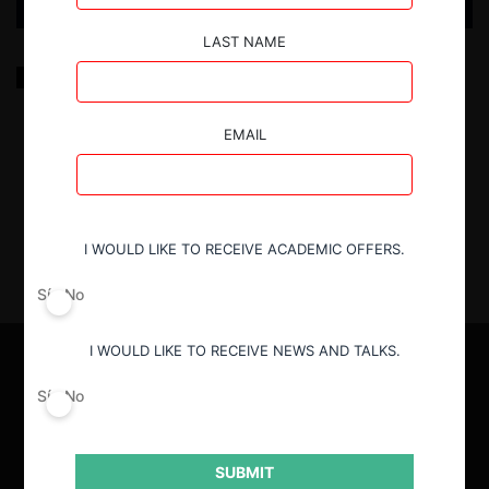
LAST NAME
Discriminación de género en el mercado de créditos
de consumo
EMAIL
18.11.2020
|
I WOULD LIKE TO RECEIVE ACADEMIC OFFERS.
Sí
No
I WOULD LIKE TO RECEIVE NEWS AND TALKS.
Sí
No
SUBMIT