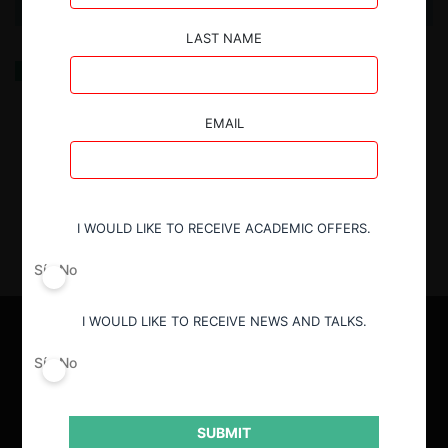
LAST NAME
El TDLC también protege la libre competencia en
mercados regulados
EMAIL
27.08.2025
| Jorge Quintanilla H. y Sophia Caicedo H.
I WOULD LIKE TO RECEIVE ACADEMIC OFFERS.
Sí
No
I WOULD LIKE TO RECEIVE NEWS AND TALKS.
Sí
No
SUBMIT