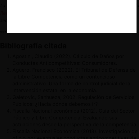
La versión completa de este artículo se encuentra disponible en la
Revista de Derecho Administrativo N°40
[julio-diciembre 2024]
sección Coloquios, de la Pontificia Universidad Católica de Chile.
***
Bibliografía citada
Agostini, Claudio (2022). Cálculo de Daños por
Conductas Anticompetitivas: Consumidores.
Agüero, Francisco (2022). El Tribunal de Defensa de
la Libre Competencia como un contencioso
administrativo. Una forma de control judicial de la
intervención estatal en la economía.
Galetovic, Sanhueza, 2002. Regulación de Servicios
Públicos: ¿Hacia dónde debemos ir?
Fiscalía Nacional económica (2012). Guía del Sector
Público y Libre Competencia. Evaluando sus
actuaciones desde la perspectiva de la competencia.
Fiscalía Nacional Económica (2018). Investigación de
oficio por eventuales conductas anticompetitivas de