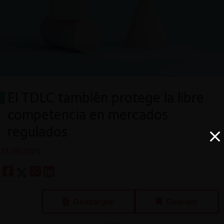
El TDLC también protege la libre
competencia en mercados
regulados
27.08.2025
Descargar
Guardar