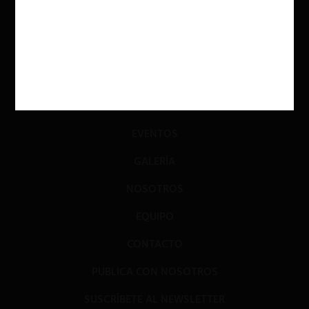
GLOSARIO
JURISPRUDENCIA
DATOS+IA
PRENSA
EVENTOS
GALERÍA
NOSOTROS
EQUIPO
CONTACTO
PUBLICA CON NOSOTROS
SUSCRÍBETE AL NEWSLETTER