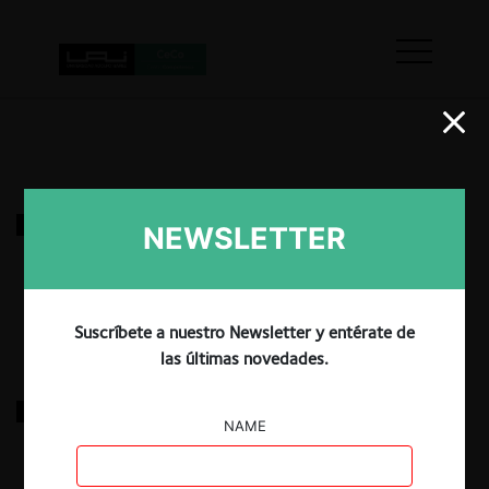
FNE c. CCNI y otras por colusión navieras
NEWSLETTER
18.03.2022
|
Suscríbete a nuestro Newsletter y entérate de
las últimas novedades.
FNE c. Agrosuper y otras por colusión pollos
NAME
17.03.2022
|