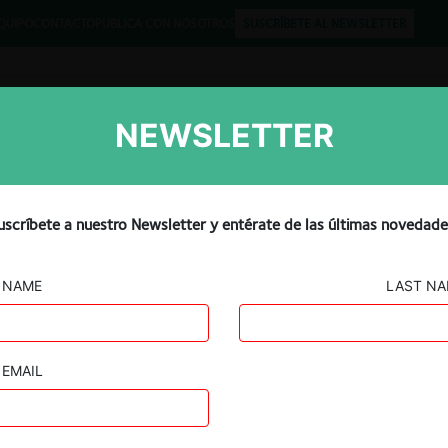
QUIPO
CONTACTO
PUBLICA CON NOSOTROS
SUSCRÍBETE AL NEWSLETTER
NEWSLETTER
Libros
Opinión
Podcast
uscríbete a nuestro Newsletter y entérate de las últimas novedade
NAME
LAST N
Watt’s y Soprole c. FNE por compra de leche
EMAIL
17.03.2022
|