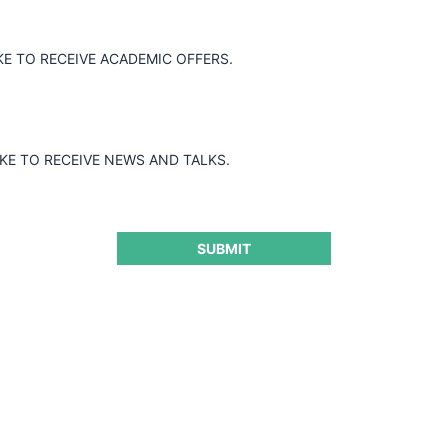
Municipalidad Puente Alto sobre licitación residuos
KE TO RECEIVE ACADEMIC OFFERS.
sólidos
IKE TO RECEIVE NEWS AND TALKS.
17.03.2022
|
SUBMIT
ACHS e IST c. Dictamen CPC por práctica de
mutuales
17.03.2022
|