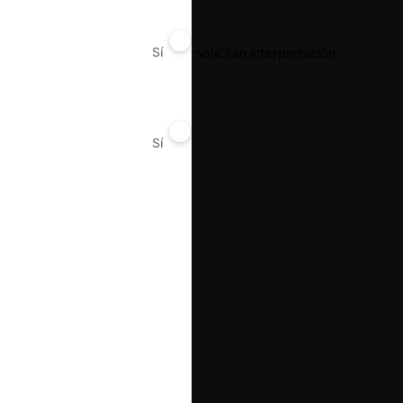
SAAM e Iquique Terminal solicitan interpretación
Sí
No
Sí
No
17.03.2022
|