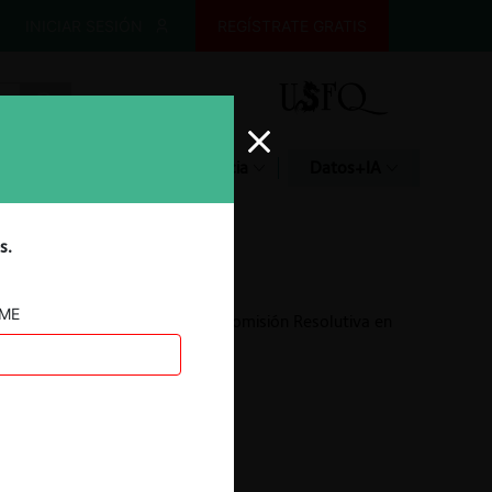
INICIAR SESIÓN
REGÍSTRATE GRATIS
Glosario
Jurisprudencia
Datos+IA
s.
AME
Investigación de oficio Comisión Resolutiva en
supermercados
17.03.2022
|