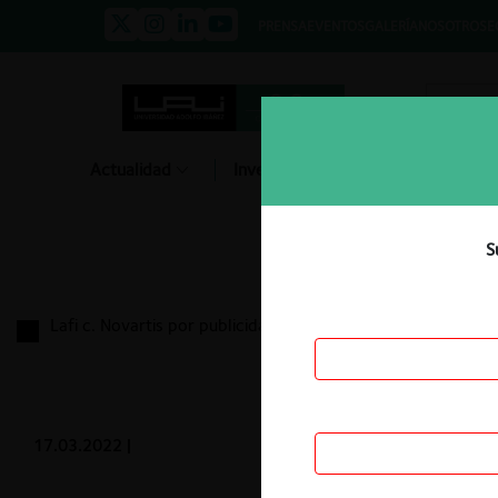
PRENSA
EVENTOS
GALERÍA
NOSOTROS
E
Actualidad
Investigación
Diálogo
S
Lafi c. Novartis por publicidad comparativa
17.03.2022
|