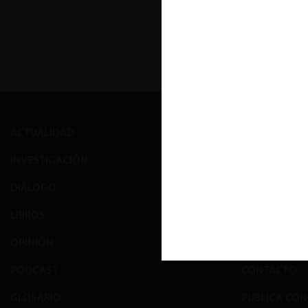
ACTUALIDAD
PRENSA
INVESTIGACIÓN
EVENTOS
DIÁLOGO
GALERÍA
LIBROS
NOSOTROS
OPINIÓN
EQUIPO
PODCAST
CONTACTO
GLOSARIO
PUBLICA CO