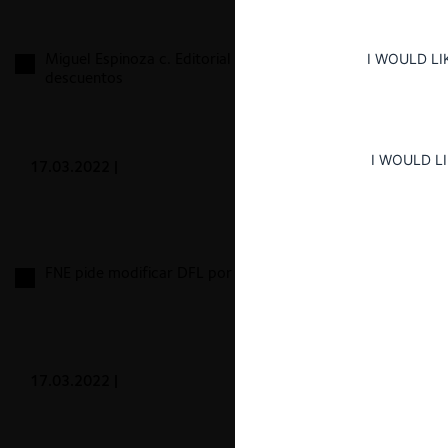
Miguel Espinoza c. Editorial Santillana por
I WOULD LI
descuentos
I WOULD L
17.03.2022
|
FNE pide modificar DFL por exención de sanitarias
17.03.2022
|