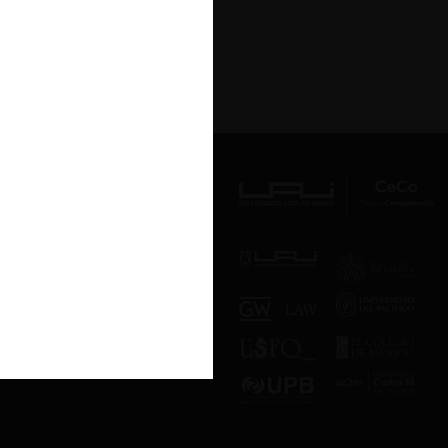
Av. Presidente Errázuriz 3485, Las
Condes, Santiago de Chile.
Teléfono
(56 2) 2331 1000