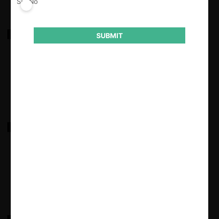
Sí
No
Naviera Valdivia y Otros c. Somarco por tarifas
SUBMIT
exclusorias de concesiones
17.03.2022
|
FNE c. Kiasa Demarco y Municipalidades por
barreras artificiales en residuos
17.03.2022
|
FNE c. Cámara de Comercio de Santiago por