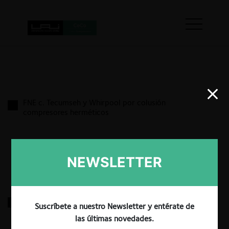
FNE c. Tecumseh y Whirpool por colusión
compresores herméticos
17.03.2022
|
NEWSLETTER
Laboratorios Recalcine c. Roche por medicamento
Suscríbete a nuestro Newsletter y entérate de
Reditux
las últimas novedades.