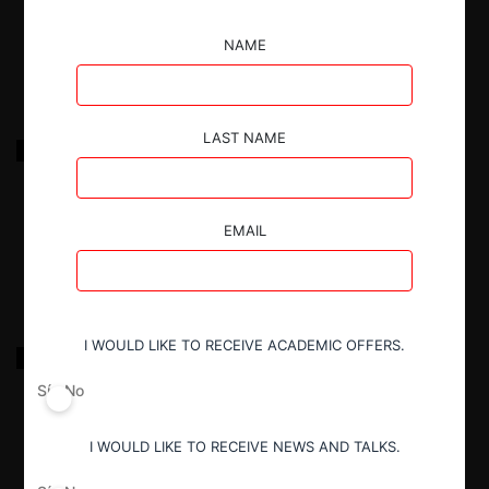
17.03.2022
|
NAME
LAST NAME
ACAM c. Silfa por competencia desleal y cierre de
mercado en puericultura
EMAIL
17.03.2022
|
I WOULD LIKE TO RECEIVE ACADEMIC OFFERS.
FNE c. John Malone por incumplimiento en
telecomunicaciones
Sí
No
17.03.2022
|
I WOULD LIKE TO RECEIVE NEWS AND TALKS.