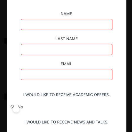
17.03.2022
|
NAME
FNE c. Municipalidad de Antofagasta por licitación
LAST NAME
residuos
17.03.2022
|
EMAIL
Bayer Healthcare c. Maver por competencia desleal
I WOULD LIKE TO RECEIVE ACADEMIC OFFERS.
II
Sí
No
17.03.2022
|
I WOULD LIKE TO RECEIVE NEWS AND TALKS.