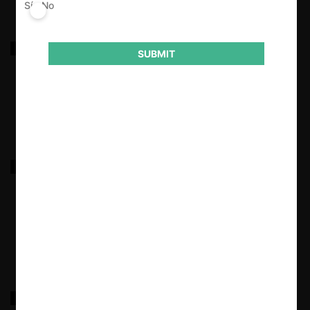
Sí
No
Telmex c. Telefónica por competencia desleal
SUBMIT
17.03.2022
|
Hasbún c. Copec, Esso y Shell por colusión
combustibles
17.03.2022
|
Ganaderas Río Baker y Neff c. HidroAysén por
incumplimiento