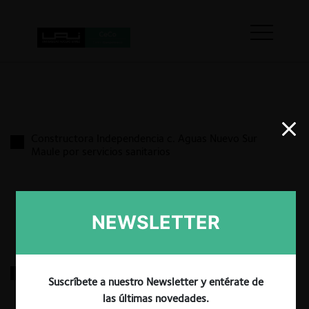
Constructora Independencia c. Aguas Nuevo Sur
Maule por servicios sanitarios
17.03.2022
|
NEWSLETTER
Revista Punto Final c. Min. Hacienda por acto
Suscríbete a nuestro Newsletter y entérate de
autoridad
las últimas novedades.