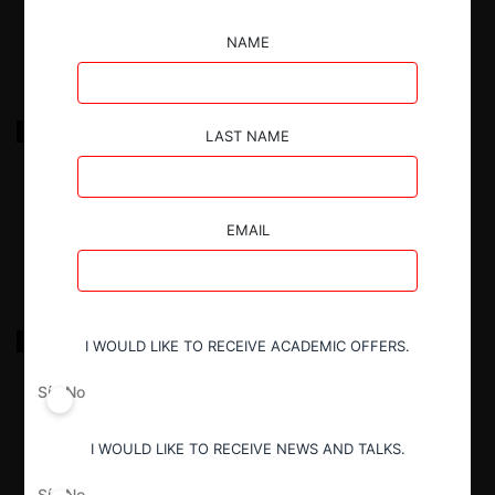
17.03.2022
|
NAME
Comercial Arauco c. D&S y Líder Valdivia por
LAST NAME
competencia desleal en retail
17.03.2022
|
EMAIL
Aracena del Río c. Monrás y Gunther Ltda. en
I WOULD LIKE TO RECEIVE ACADEMIC OFFERS.
productos de seguridad
Sí
No
17.03.2022
|
I WOULD LIKE TO RECEIVE NEWS AND TALKS.
Sí
No