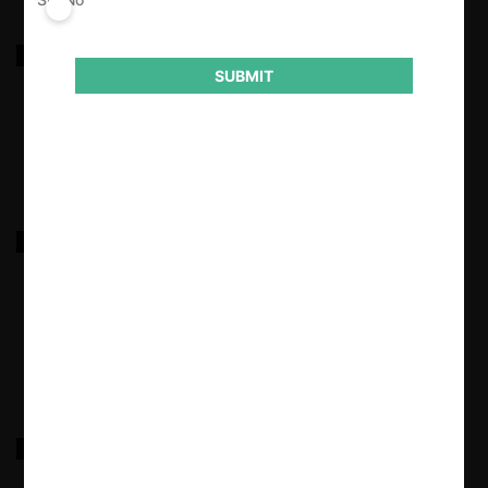
Sociedad Will c. Claro Chile por planes telefónicos
SUBMIT
17.03.2022
|
Nutripro c. Puerto Terrestre y el Fisco por bases de
licitación y tarifas abusivas
17.03.2022
|
FNE c. Asociación Gremial de Dueños de Mini Buses
Agmital por colusión en tarifas de transporte