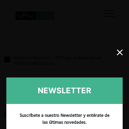
Netland y Marcom c. MTT por licitaciones de
internet banda ancha
17.03.2022
|
NEWSLETTER
Agrícola Verde Sur c. Terpel en combustibles
Suscríbete a nuestro Newsletter y entérate de
las últimas novedades.