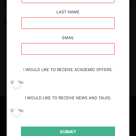
LAST NAME
Del Sham Litigation en EE.UU. al acoso judicial en
Colombia: análisis jurisprudencial del abuso del
litigio
EMAIL
10.05.2023
|
I WOULD LIKE TO RECEIVE ACADEMIC OFFERS.
Sí
No
I WOULD LIKE TO RECEIVE NEWS AND TALKS.
Sí
No
SUBMIT