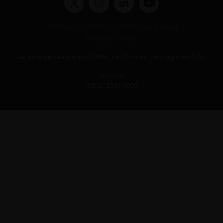
Términos y condiciones y políticas de privacidad
Políticas de Cookies
Av. Presidente Errázuriz 3485, Las Condes, Santiago de Chile.
Teléfono
(56 2) 2331 1000