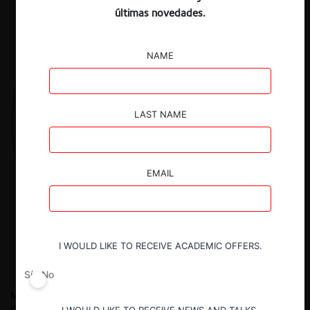
últimas novedades.
NAME
LAST NAME
EMAIL
I WOULD LIKE TO RECEIVE ACADEMIC OFFERS.
Sí
No
María Alejandra Ramos C.
Economista, Pontificia Universidad
Católica del Perú.