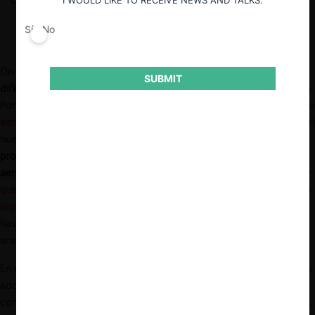
I WOULD LIKE TO RECEIVE NEWS AND TALKS.
Sí
No
Distintas noticias en los últimos meses han resaltado las
serias
SUBMIT
dificultades que enfrenta el sector aeronáutico comercial en Perú
.
Por ejemplo, se ha reportado el
poco avance de la infraestructura
aeroportuaria nacional
, a pesar de la gran inversión realizada en el
nuevo aeropuerto de la capital, debido a los
retrasos en los
proyectos de mejora regionales y a la limitada inversión en sus
aeropuertos
. Paralelamente, existen al
menos 6 proyectos de ley
que buscan regular al sector aeronáutico comercial en cuestiones
logísticas
, desde compensaciones por retrasos y cancelaciones,
hasta tarifas para poblaciones específicas (i.e., clientes con
animales domésticos de compañía, personas con discapacidad).
En otras palabras, al mismo tiempo que la industria aeroportuaria
adolece de pertinentes mecanismos de inversión que agilicen la
construcción y actualización de la infraestructura regional actual,