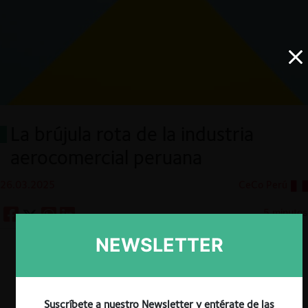
La brújula rota de la industria
aerocomercial peruana
26.03.2025
CeCo Perú
5 minutos
NEWSLETTER
Descargar
Guardar
Suscríbete a nuestro Newsletter y entérate de las