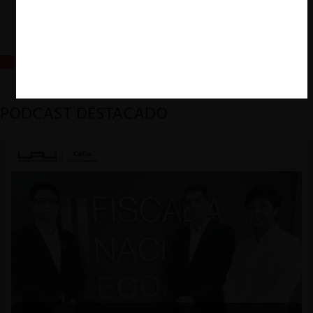
La fusión Paramount / Warner Bros: el viaje de un gigante
PODCAST DESTACADO