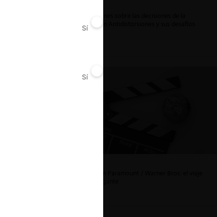
Reflexiones sobre las decisiones de la
Comisión Antidistorsiones y sus desafíos
Sí
No
futuros
Sí
No
La fusión Paramount / Warner Bros: el viaje
de un gigante