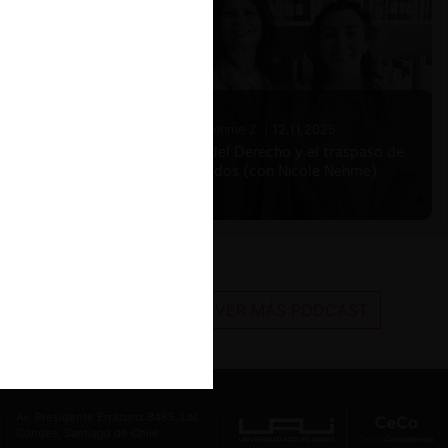
Nicole Nehme Z. |
12.11.2025
El arte del Derecho y el traspaso de
los legados (con Nicole Nehme)
VER MÁS PODCAST
Av. Presidente Errázuriz 3485, Las
Condes, Santiago de Chile.