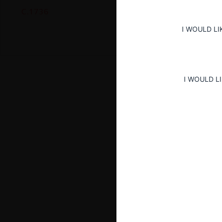
C.1736
I WOULD LI
I WOULD L