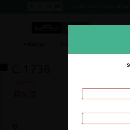
PRENSA
EVENTOS
GALERÍA
NOSOTROS
E
Actualidad
Investigación
Diálogo
C.1736
S
1.04.2025