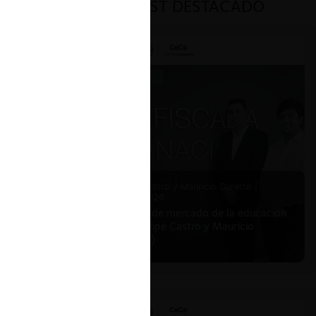
PODCAST DESTACADO
Felipe Castro y Mauricio Garetto |
24.06.2026
Estudio de mercado de la educación
(con Felipe Castro y Mauricio
Garetto)