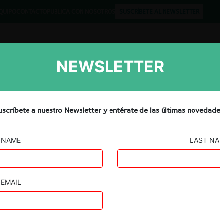
QUIPO
CONTACTO
PUBLICA CON NOSOTROS
SUSCRÍBETE AL NEWSLETTER
NEWSLETTER
Libros
Opinión
Podcast
uscríbete a nuestro Newsletter y entérate de las últimas novedade
NAME
LAST N
EMAIL
Guard