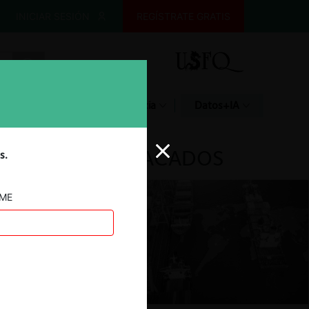
INICIAR SESIÓN
REGÍSTRATE GRATIS
Glosario
Jurisprudencia
Datos+IA
DESTACADOS
s.
AME
ar