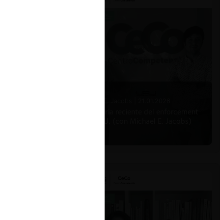
Michael E. Jacobs |
21.01.2026
La historia reciente del enforcement
en EE.UU. (con Michael E. Jacobs)