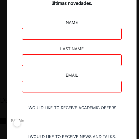
últimas novedades.
NAME
LAST NAME
EMAIL
DESTACADOS
I WOULD LIKE TO RECEIVE ACADEMIC OFFERS.
Reflexiones sobre las decisiones de la Comisión Antidistorsiones y
Sí
No
sus desafíos futuros
I WOULD LIKE TO RECEIVE NEWS AND TALKS.