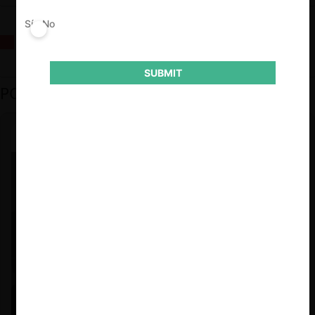
Sí
No
La fusión Paramount / Warner Bros: el viaje de un gigante
SUBMIT
PODCAST DESTACADO
Felipe Castro y Mauricio Garetto |
24.06.2026
Estudio de mercado de la educación (con Felipe Castro y