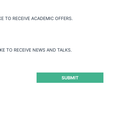
KE TO RECEIVE ACADEMIC OFFERS.
IKE TO RECEIVE NEWS AND TALKS.
SUBMIT
cir el probable futuro
Descargar
Guard