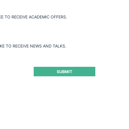
KE TO RECEIVE ACADEMIC OFFERS.
IKE TO RECEIVE NEWS AND TALKS.
SUBMIT
el enfoque correcto según