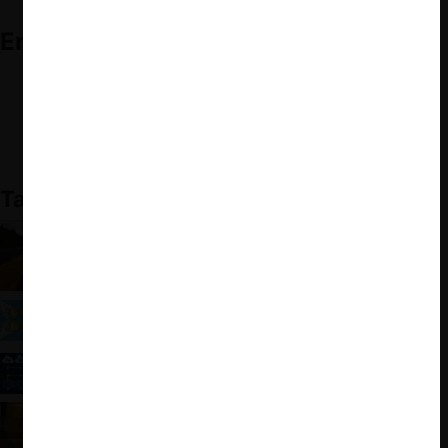
Enlaces relacionados:
INDECOPI- El Indecopi publica proyecto de guía para
identificar consorcios inusuales o anticompetitivos en las
contrataciones públicas
.
También te puede interesar:
Bid rigging en Perú y el “cartel de la
construcción”
Control de fusiones en Perú: Balance en su primer
año de implementación y nuevos lineamientos
Convenios marco y libre competencia: El fallido
intento de Microsoft para modificar las bases
Estudio FNE: La urgente modernización de
ChileCompra