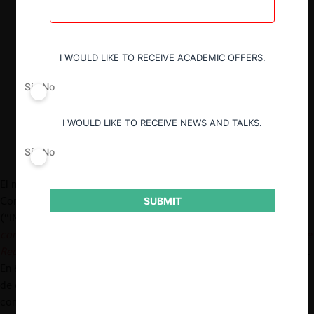
Si bien en el proyecto se observan
algunos aspectos a mejorar, la guía
puede ser un gran aporte para la
I WOULD LIKE TO RECEIVE ACADEMIC OFFERS.
detección de acuerdos anticompetitivos
en los procedimientos de contratación
Sí
No
pública.
I WOULD LIKE TO RECEIVE NEWS AND TALKS.
Sí
No
El mes pasado, el Instituto Nacional de Defensa de la
Competencia y de la Protección de la Propiedad Intelectual
SUBMIT
(“INDECOPI”), publicó un “
Proyecto de Guía para identificar
consorcios inusuales en las contrataciones públicas bajo la Ley de
Represión de Conductas Anticompetitivas
”
(“Proyecto de Guía”).
En él se dan a conocer los principales criterios que la autoridad
de competencia del Perú usará para evaluar los efectos pro-
competitivos que la participación conjunta de empresas en los