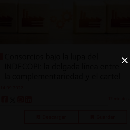
Consorcios bajo la lupa del
INDECOPI: la delgada línea entre
la complementariedad y el cartel
14.09.2022
17 minutos.
Descargar
Guardar