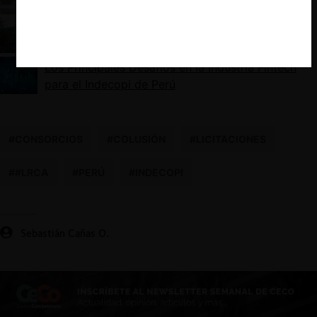
La consulta de Microsoft ante el TDLC por bases
de licitación de softwares
Los Principales Desafíos en la Industria Fintech
para el Indecopi de Perú
#CONSORCIOS
#COLUSIÓN
#LICITACIONES
##LRCA
#PERÚ
#INDECOPI
Sebastián Cañas O.