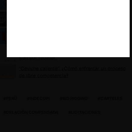
carteles en Latinoamérica y el Caribe
La tortuosa criminalización de conductas
anticompetitivas: el caso peruano
Perú publica su primera guía de allanamientos
para libre competencia
Política de Competencia en el Perú: “Hay mucho
pan por rebanar”
“Ceviche caliente”: ¿Cómo enfrentar un proceso
de libre competencia?
#PERÚ
#INDECOPI
#BID RIGGING
#CARTELES
#DELACIÓN COMPENSADA
#LICITACIONES