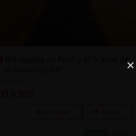
Bid rigging en Perú y el “cartel de
la construcción”
15.12.2021
Descargar
Guardar
ESP
ENG