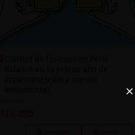
Control de fusiones en Perú:
Balance en su primer año de
implementación y nuevos
lineamientos
13.07.2022
Descargar
Guardar