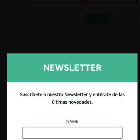
ESP
ENG
Claves
NEWSLETTER
El pasado 16 de junio tuvo lugar el
Simposio Internacional sobre el primer
año de implementación de la Ley de
Suscríbete a nuestro Newsletter y entérate de las
Control de Concentraciones
Empresariales en el Perú.
últimas novedades.
El evento contó con la participación de
diversos expositores internacionales, así
NAME
como con expertos en Libre
Competencia del Perú que contaron cuál