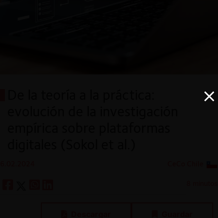
De la teoría a la práctica:
evolución de la investigación
empírica sobre plataformas
digitales (Sokol et al.)
6.02.2024
CeCo Chile
8 minutos
Descargar
Guardar