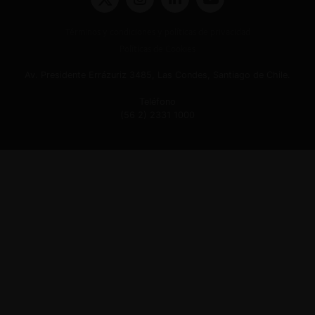
Términos y condiciones y políticas de privacidad
Políticas de Cookies
Av. Presidente Errázuriz 3485, Las Condes, Santiago de Chile.
Teléfono
(56 2) 2331 1000