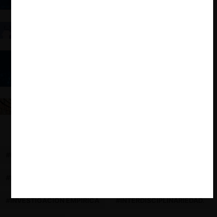
regulación ética en materia de competencia
La regulación antimonopolio de las “Big Tech”
necesita una mejor comprensión de la economía del
comportamiento
Leyes Big Tech: ¿vino nuevo en odres viejos?
Mapa de los artículos de Libre Competencia en
revistas académicas y centros de investigación
chilenos (2021-2023)
#BIBLIOMETRÍA
#ECONOMÍA DIGITAL
#MÉTODOS
#PLATAFORMAS DIGITALES
#INVESTIGACIÓN EMPÍRICA
#INTERDISCIPLINARIEDAD.