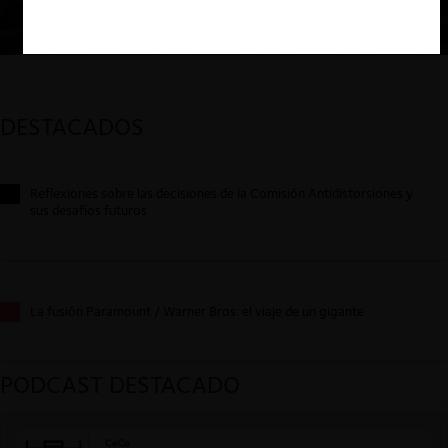
DESTACADOS
Reflexiones sobre las decisiones de la Comisión Antidistorsiones y
sus desafíos futuros
La fusión Paramount / Warner Bros: el viaje de un gigante
PODCAST DESTACADO