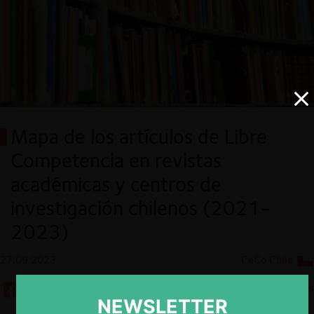
Mapa de los artículos de Libre
Competencia en revistas
académicas y centros de
investigación chilenos (2021-
2023)
27.09.2023
CeCo Chile
5 minutos
NEWSLETTER