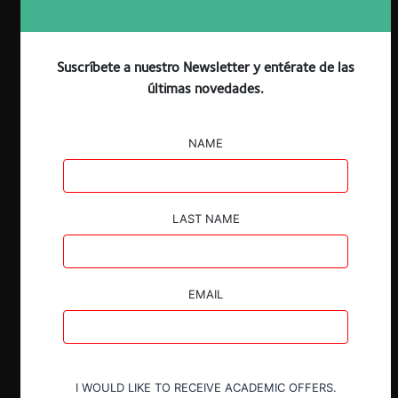
Descargar
Guardar
Suscríbete a nuestro Newsletter y entérate de las
ESP
ENG
últimas novedades.
NAME
Claves
LAST NAME
Las revistas académicas y centros de
investigación cumplen un rol
fundamental en la generación y difusión
EMAIL
del conocimiento, así como en el
desarrollo jurisprudencial de la libre
competencia.
Recopilamos los artículos de
I WOULD LIKE TO RECEIVE ACADEMIC OFFERS.
investigación de libre competencia