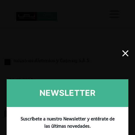
Industrias Alimentos y Catering S.A.S.
29.03.2025
|
NEWSLETTER
Comunicación Celular S.A.
Suscríbete a nuestro Newsletter y entérate de
las últimas novedades.
29.03.2025
|