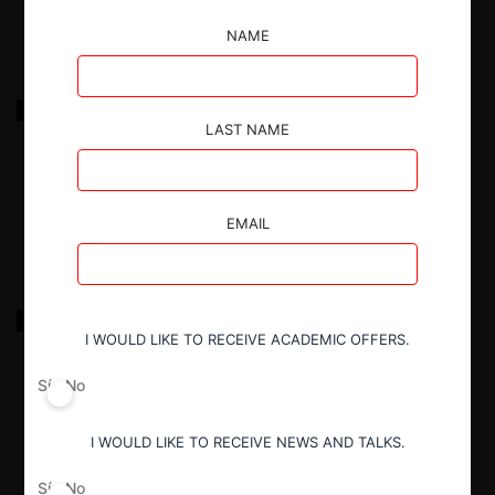
NAME
Asociación de Empresas Sociales del Estado de
Nariño.
LAST NAME
29.03.2025
|
EMAIL
OSSA & ASOCIADOS S.A.
I WOULD LIKE TO RECEIVE ACADEMIC OFFERS.
Sí
No
29.03.2025
|
I WOULD LIKE TO RECEIVE NEWS AND TALKS.
Sí
No