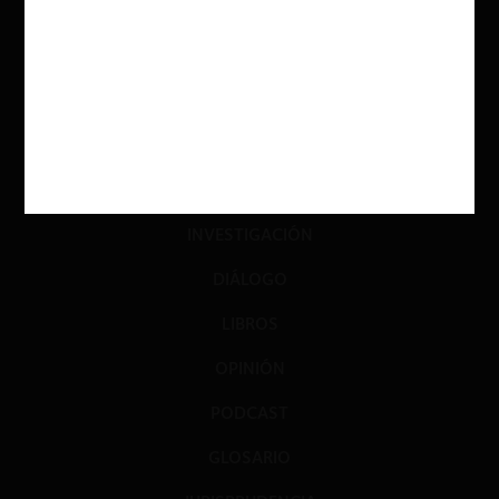
ACTUALIDAD
INVESTIGACIÓN
DIÁLOGO
LIBROS
OPINIÓN
PODCAST
GLOSARIO