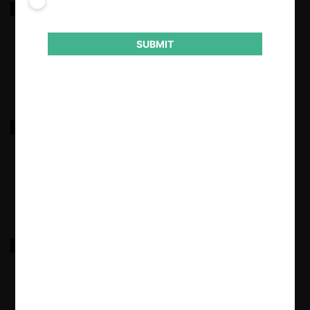
FEDERACIÓN NACIONAL DE GANADEROS
SUBMIT
29.03.2025
|
Empresa de Acueducto y Alcantarillado de Bogotá
29.03.2025
|
Gases de Occidente
29.03.2025
|