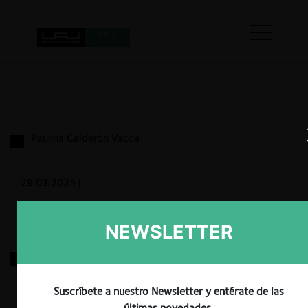
Paulina Calderón Vacca
29.03.2025
|
NEWSLETTER
ELECTRICARIBE S.A.
Suscríbete a nuestro Newsletter y entérate de las
29.03.2025
|
últimas novedades.