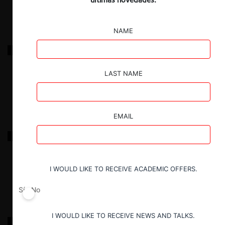
NAME
ORF S.A.
LAST NAME
29.03.2025
|
EMAIL
INDUSTRIAS DONSSON LIMITADA
29.03.2025
|
I WOULD LIKE TO RECEIVE ACADEMIC OFFERS.
Sí
No
I WOULD LIKE TO RECEIVE NEWS AND TALKS.
Cooperativa Tolimense de Transportadores Expreso