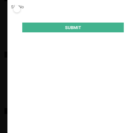
Ibagué Ltda.
Sí
No
29.03.2025
|
SUBMIT
Asociación Nacional de Seguridad Privada Capítulos
Valle, Cauca y Nariño
29.03.2025
|
Sociedad Portuaria de San Andrés S.A.
29.03.2025
|