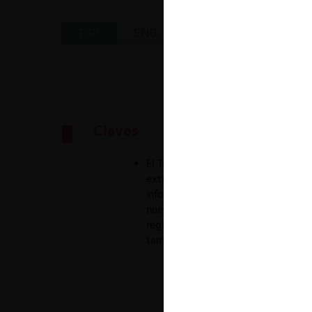
ESP
ENG
Claves
El Tribunal de Defensa de la Libr
extrajudiciales que ponen término a
información falsa durante la notif
nuevos casos en que se acusa la fa
reglamento. Aunque su persecución 
también podría aumentar la carga d