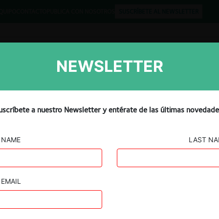
QUIPO
CONTACTO
PUBLICA CON NOSOTROS
SUSCRÍBETE AL NEWSLETTER
NEWSLETTER
Libros
Opinión
Podcast
uscríbete a nuestro Newsletter y entérate de las últimas novedade
NAME
LAST N
EMAIL