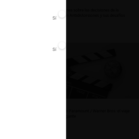
Reflexiones sobre las decisiones de la
Comisión Antidistorsiones y sus desafíos
Sí
No
futuros
Sí
No
La fusión Paramount / Warner Bros: el viaje
de un gigante
Chile
9 minuto