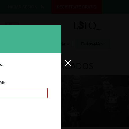
INICIAR SESIÓN
REGÍSTRATE GRATIS
Glosario
Jurisprudencia
Datos+IA
DESTACADOS
s.
AME