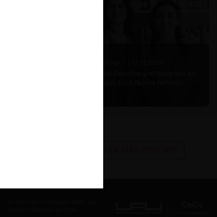
nte la
ebió a la
Nicole Nehme Z. |
12.11.2025
optaron
El arte del Derecho y el traspaso de
ariamente
los legados (con Nicole Nehme)
 Bunge
,
ó a una
VER MÁS PODCAST
e la
Av. Presidente Errázuriz 3485, Las
igaciones
Condes, Santiago de Chile.