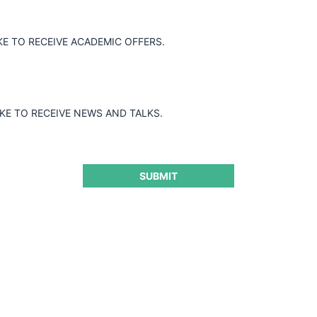
KE TO RECEIVE ACADEMIC OFFERS.
IKE TO RECEIVE NEWS AND TALKS.
SUBMIT
rsecución de la entrega de
siones
CeCo 