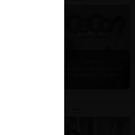
es
n
.
on
NE) por
 SESIÓN
mbre de
Michael E. Jacobs |
21.01.2026
TDLC
La historia reciente del enforcement
en EE.UU. (con Michael E. Jacobs)
eventual
egando
sentado
ses 1 y