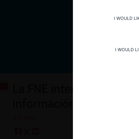
I WOULD LI
I WOULD L
La FNE intensifica la pe
información falsa en fu
4.02.2026