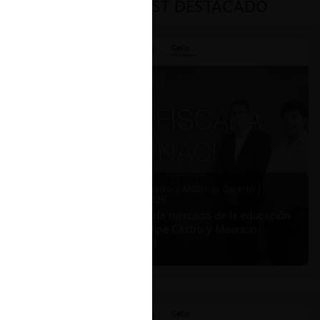
PODCAST DESTACADO
ar
Felipe Castro y Mauricio Garetto |
24.06.2026
Estudio de mercado de la educación
(con Felipe Castro y Mauricio
Garetto)