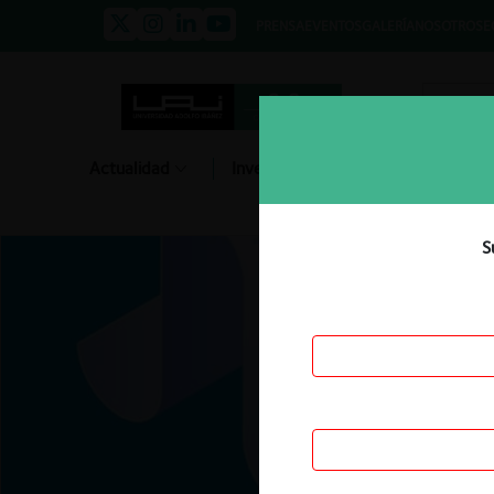
PRENSA
EVENTOS
GALERÍA
NOSOTROS
E
Actualidad
Investigación
Diálogo
S