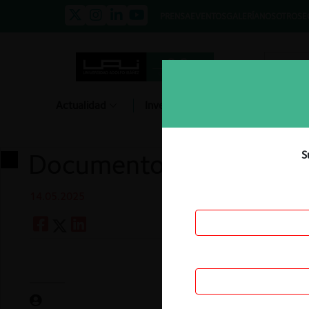
PRENSA
EVENTOS
GALERÍA
NOSOTROS
E
Actualidad
Investigación
Diálogo
Documento (6)
S
14.05.2025