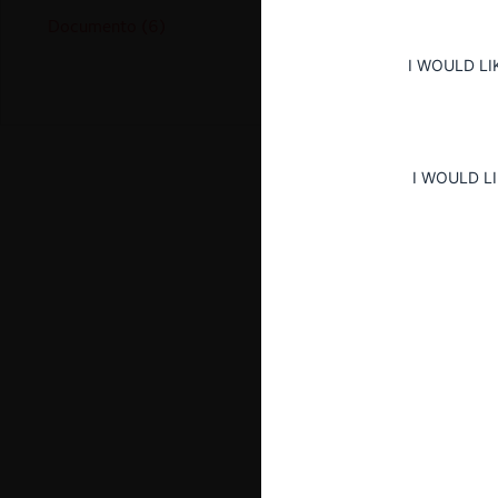
Documento (6)
I WOULD LI
I WOULD L