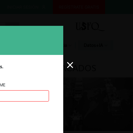
INICIAR SESIÓN
REGÍSTRATE GRATIS
Glosario
Jurisprudencia
Datos+IA
DESTACADOS
s.
AME
ar