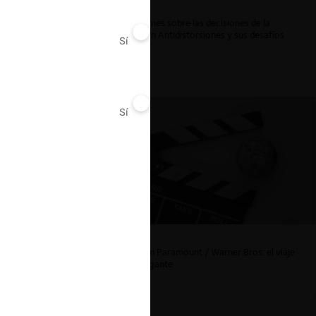
Reflexiones sobre las decisiones de la
Comisión Antidistorsiones y sus desafíos
Sí
No
futuros
Sí
No
La fusión Paramount / Warner Bros: el viaje
de un gigante