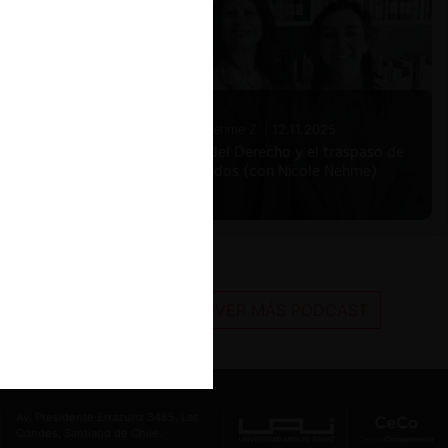
Nicole Nehme Z. |
12.11.2025
El arte del Derecho y el traspaso de
los legados (con Nicole Nehme)
VER MÁS PODCAST
Av. Presidente Errázuriz 3485, Las
Condes, Santiago de Chile.