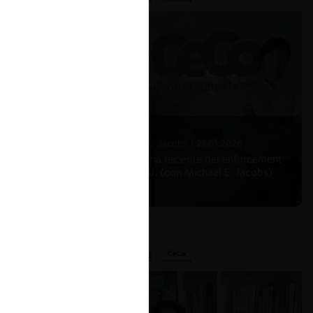
Michael E. Jacobs |
21.01.2026
La historia reciente del enforcement
en EE.UU. (con Michael E. Jacobs)