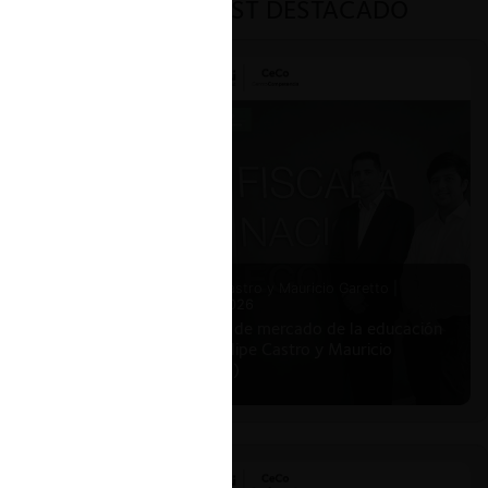
PODCAST DESTACADO
Felipe Castro y Mauricio Garetto |
24.06.2026
Estudio de mercado de la educación
(con Felipe Castro y Mauricio
Garetto)