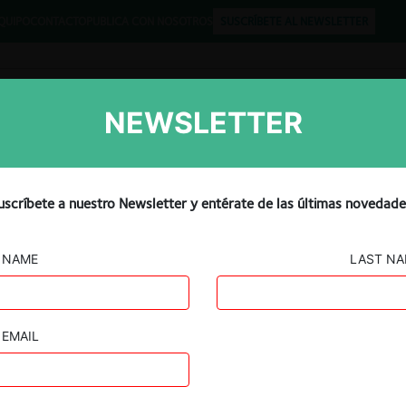
QUIPO
CONTACTO
PUBLICA CON NOSOTROS
SUSCRÍBETE AL NEWSLETTER
NEWSLETTER
Libros
Opinión
Podcast
uscríbete a nuestro Newsletter y entérate de las últimas novedade
NAME
LAST N
EMAIL
Guard