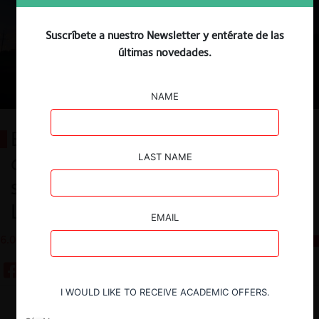
Suscríbete a nuestro Newsletter y entérate de las
últimas novedades.
NAME
El desafío de equilibrar
competencia, renovables y
LAST NAME
supervisión en el sector eléctrico:
Ley 32249 en el Perú
EMAIL
6.08.2025
CeCo Perú
I WOULD LIKE TO RECEIVE ACADEMIC OFFERS.
Descargar
Guardar