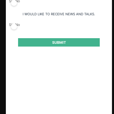
Sí
No
I WOULD LIKE TO RECEIVE NEWS AND TALKS.
ESP
ENG
Sí
No
SUBMIT
Claves
La Ley 32249 sobre desarrollo eficiente
de generación eléctrica -publicada este
año- y sus reglamentos -actualmente en
consulta- modernizan las licitaciones de
suministro eléctrico y sistemas aislados,
pero delegan a Osinergmin facultades
que podrían exceder el rol meramente
supervisor (tales como diseñar contratos
y establecer plazos). Así, estas reformas
estarían
optando por soluciones