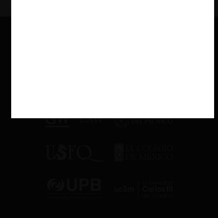
puede ser, en sí mismo, un vehículo colusorio. La novedad es que
no será necesario deducirlo indirectamente, pues la propia Ley lo
reconoce. Ello puede tener implicaciones relevantes, en particular
en materia probatoria, al ofrecer un fundamento normativo más
directo.
No obstante, derivado del debate que ha generado este
planteamiento en la comunidad de competencia económica en
México, sin duda será necesario que la CNA y el nuevo Poder
Judicial de la Federación, en su oportunidad, definan con mayor
precisión el alcance de esta modificación.
La Guía de Intercambio de
Información como referencia
vigente
Hasta el momento, la
Guía de Intercambio de Información entre
Agentes Económicos
emitida por la COFECE sigue siendo la
principal referencia técnica, al menos hasta que la CNA emita un