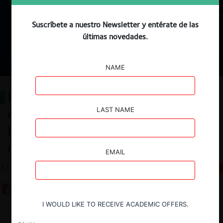
Suscríbete a nuestro Newsletter y entérate de las
últimas novedades.
NAME
El intercambio de información
entre competidores en la nueva
LAST NAME
LFCE de México: alcance, retos y
riesgos en un entorno digitalizado
EMAIL
27.08.2025
CeCo Mexico
I WOULD LIKE TO RECEIVE ACADEMIC OFFERS.
Descargar
Guardar