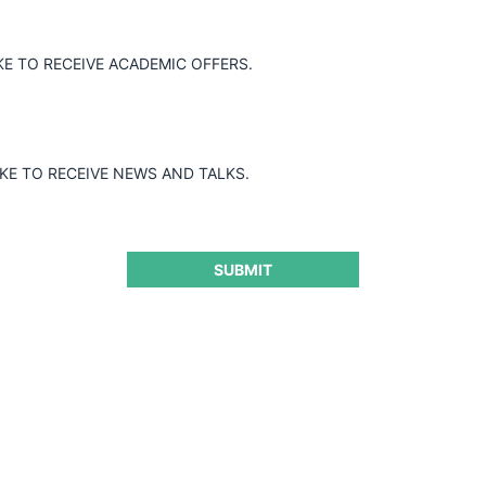
KE TO RECEIVE ACADEMIC OFFERS.
IKE TO RECEIVE NEWS AND TALKS.
SUBMIT
 en la formación de
CeCo 