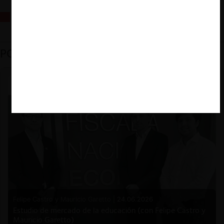
La fusión Paramount / Warner Bros: el viaje de un gigante
PODCAST DESTACADO
Felipe Castro y Mauricio Garetto |
24.06.2026
Estudio de mercado de la educación (con Felipe Castro y
Mauricio Garetto)