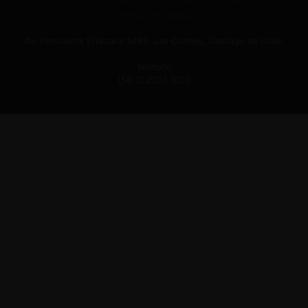
Políticas de Cookies
Av. Presidente Errázuriz 3485, Las Condes, Santiago de Chile.
Teléfono
(56 2) 2331 1000