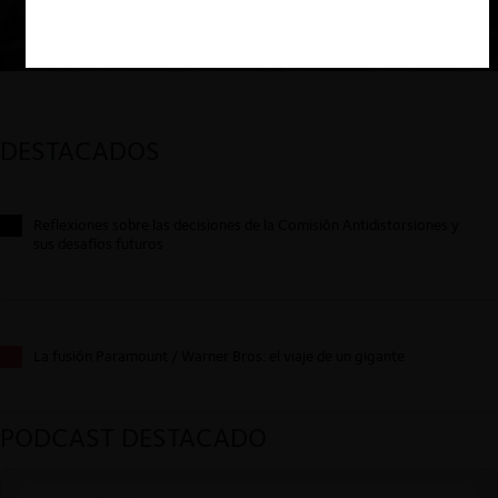
DESTACADOS
Reflexiones sobre las decisiones de la Comisión Antidistorsiones y
sus desafíos futuros
La fusión Paramount / Warner Bros: el viaje de un gigante
PODCAST DESTACADO