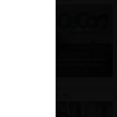
Michael E. Jacobs |
21.01.2026
La historia reciente del enforcement
en EE.UU. (con Michael E. Jacobs)