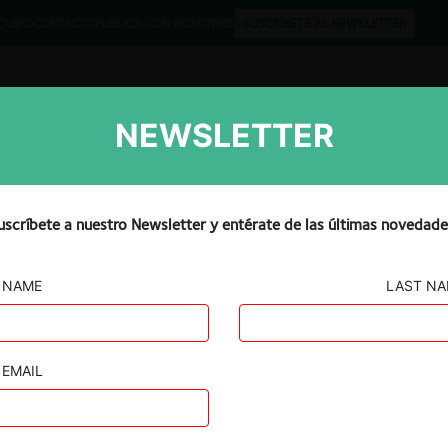
QUIPO
CONTACTO
PUBLICA CON NOSOTROS
SUSCRÍBETE AL NEWSLETTER
NEWSLETTER
Libros
Opinión
Podcast
petencia en el sector
uscríbete a nuestro Newsletter y entérate de las últimas novedade
NAME
LAST N
EMAIL
Guard