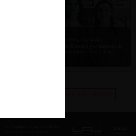
Nicole Nehme Z. |
12.11.2025
El arte del Derecho y el traspaso de
los legados (con Nicole Nehme)
VER MÁS PODCAST
Av. Presidente Errázuriz 3485, Las
Condes, Santiago de Chile.