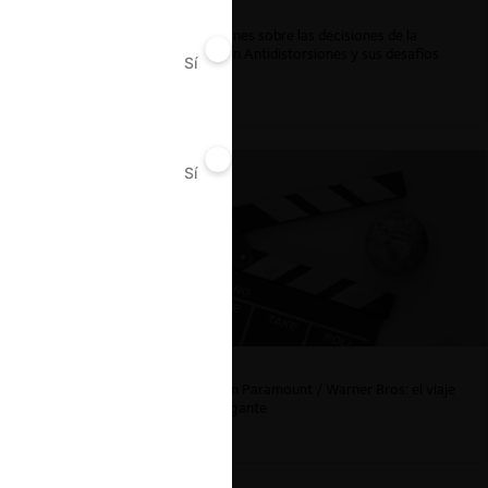
Reflexiones sobre las decisiones de la
Comisión Antidistorsiones y sus desafíos
Sí
No
futuros
Lewis,
Sí
No
La fusión Paramount / Warner Bros: el viaje
de un gigante