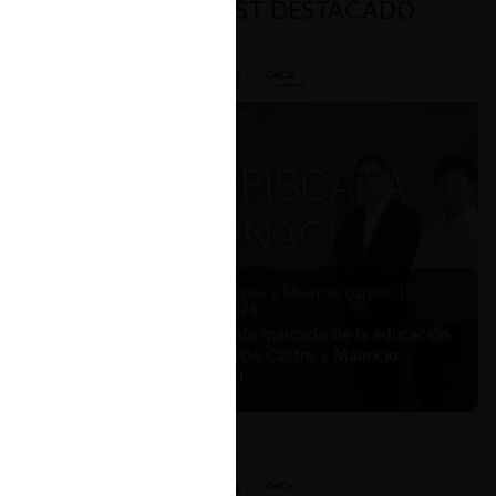
PODCAST DESTACADO
Felipe Castro y Mauricio Garetto |
24.06.2026
Estudio de mercado de la educación
(con Felipe Castro y Mauricio
Garetto)