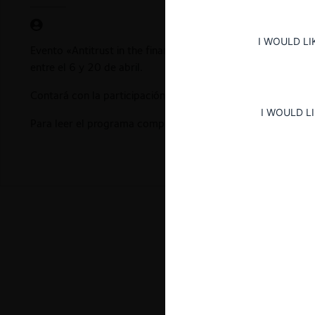
I WOULD LI
Evento «Antitrust in the financial sector» – 5th annual co
entre el 6 y 20 de abril.
Contará con la participación de una serie de expertos inter
I WOULD L
Para leer el programa completo,
ver aquí
.