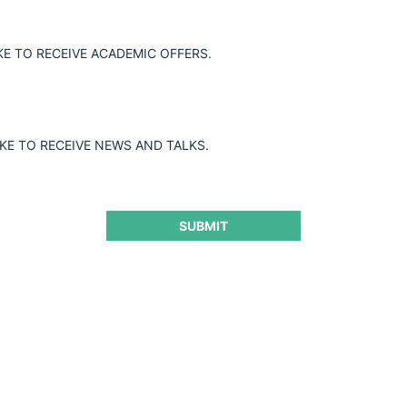
KE TO RECEIVE ACADEMIC OFFERS.
nference organizado por Concurrences en colaboración con Morgan 
nacionales.
IKE TO RECEIVE NEWS AND TALKS.
SUBMIT