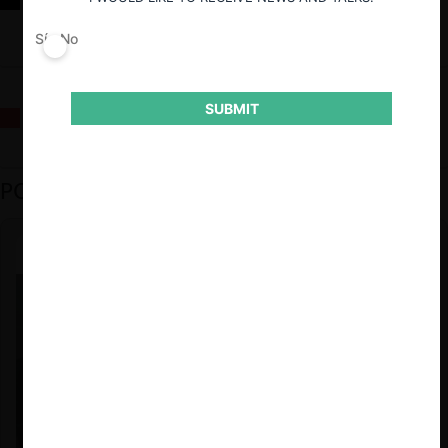
sus desafíos futuros
Sí
No
SUBMIT
La fusión Paramount / Warner Bros: el viaje de un gigante
PODCAST DESTACADO