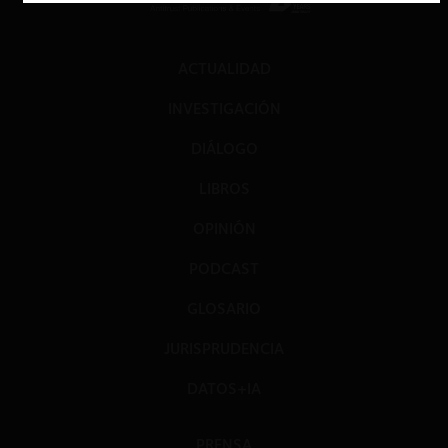
ACTUALIDAD
INVESTIGACIÓN
DIÁLOGO
LIBROS
OPINIÓN
PODCAST
GLOSARIO
JURISPRUDENCIA
DATOS+IA
PRENSA