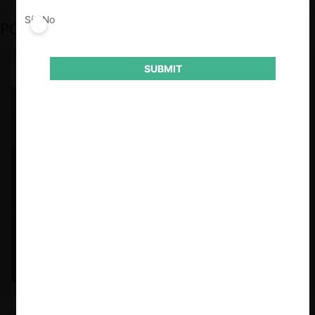
Sí
No
PODCAST DESTACADO
SUBMIT
Felipe Castro y Mauricio Garetto |
24.06.2026
Estudio de mercado de la educación (con Felipe Castro y
Mauricio Garetto)