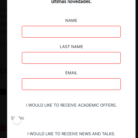
últimas novedades.
La FNE realizará el próximo martes 15 de noviembre a las 10:00
horas su 19º Día de la Competencia. En la instancia se expondrá
NAME
sobre «Nuevas tendencias en el análisis de operaciones de
concentración».
La actividad se realizará a través de la plataforma Zoom.
LAST NAME
DESTACADOS
EMAIL
Reflexiones sobre las decisiones de la Comisión Antidistorsiones y
sus desafíos futuros
I WOULD LIKE TO RECEIVE ACADEMIC OFFERS.
Sí
No
La fusión Paramount / Warner Bros: el viaje de un gigante
I WOULD LIKE TO RECEIVE NEWS AND TALKS.