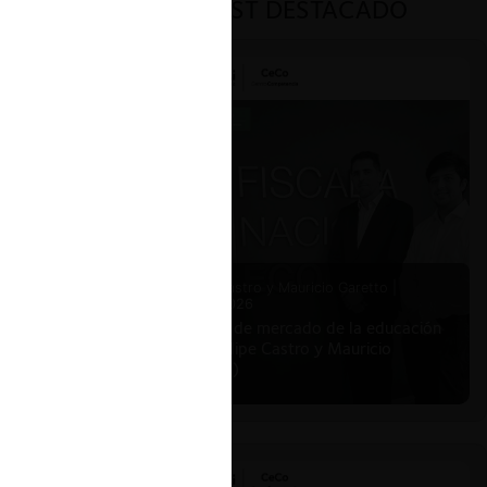
PODCAST DESTACADO
Felipe Castro y Mauricio Garetto |
24.06.2026
Estudio de mercado de la educación
(con Felipe Castro y Mauricio
Garetto)