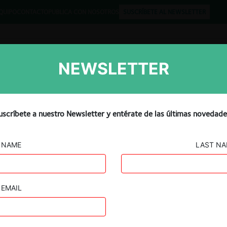
QUIPO
CONTACTO
PUBLICA CON NOSOTROS
SUSCRÍBETE AL NEWSLETTER
NEWSLETTER
Libros
Opinión
Podcast
ones de daño por temas
uscríbete a nuestro Newsletter y entérate de las últimas novedade
NAME
LAST N
EMAIL
Guard