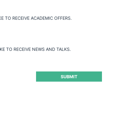
KE TO RECEIVE ACADEMIC OFFERS.
ForoCompetencia, tendrá lugar el próximo martes 30 de agosto, a
er, director de Cartel Damage Claims en Bélgica, y Patricia Vidal, 
IKE TO RECEIVE NEWS AND TALKS.
SUBMIT