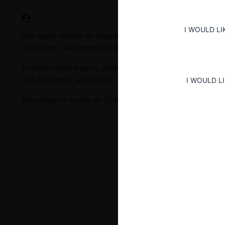
I WOULD LI
Una nueva edición de Desayunos Virtuales, organizado por 
10:00 hrs. (Argentina) o 09:00 hrs. (Chile).
El evento tendrá como principales expositores a Till Schreib
Uría Menéndez, en España.
I WOULD L
Transmisión a través de Zoom.