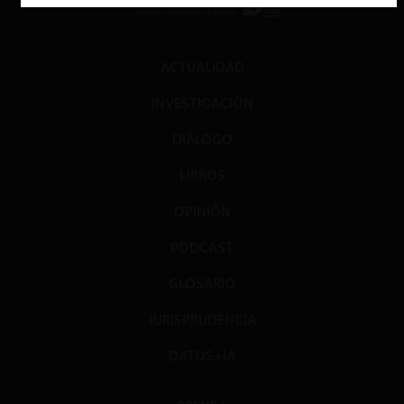
ACTUALIDAD
INVESTIGACIÓN
DIÁLOGO
LIBROS
OPINIÓN
PODCAST
GLOSARIO
JURISPRUDENCIA
DATOS+IA