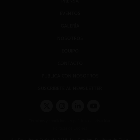
PRENSA
EVENTOS
GALERÍA
NOSOTROS
EQUIPO
CONTACTO
PUBLICA CON NOSOTROS
SUSCRÍBETE AL NEWSLETTER
Términos y condiciones y políticas de privacidad
Políticas de Cookies
Av. Presidente Errázuriz 3485, Las Condes, Santiago de Chile.