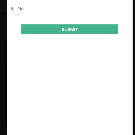
Sí
No
PODCAST DESTACADO
SUBMIT
Felipe Castro y Mauricio Garetto |
24.06.2026
Estudio de mercado de la educación (con Felipe Castro y
Mauricio Garetto)