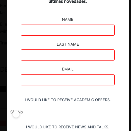
últimas novedades.
ForoCompetencia, tendrá lugar el próximo jueves 16 de junio, a
las 10:00 hrs. (Argentina) o 09:00 hrs. (Chile).
NAME
El evento tendrá como principal expositor a Javier Tapia, ex
Ministro del Tribunal de Defensa de la Libre Competencia de Chile.
Transmisión a través de Zoom.
LAST NAME
DESTACADOS
EMAIL
Reflexiones sobre las decisiones de la Comisión Antidistorsiones y
sus desafíos futuros
I WOULD LIKE TO RECEIVE ACADEMIC OFFERS.
Sí
No
La fusión Paramount / Warner Bros: el viaje de un gigante
I WOULD LIKE TO RECEIVE NEWS AND TALKS.