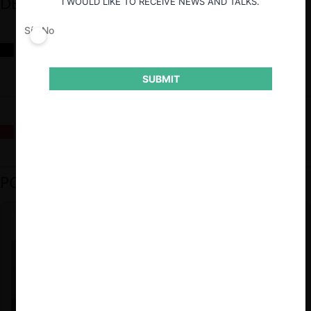
DESTACADOS
I WOULD LIKE TO RECEIVE NEWS AND TALKS.
Sí
No
Reflexiones sobre las decisiones de la Comisión Antidistorsiones y
sus desafíos futuros
SUBMIT
La fusión Paramount / Warner Bros: el viaje de un gigante
PODCAST DESTACADO