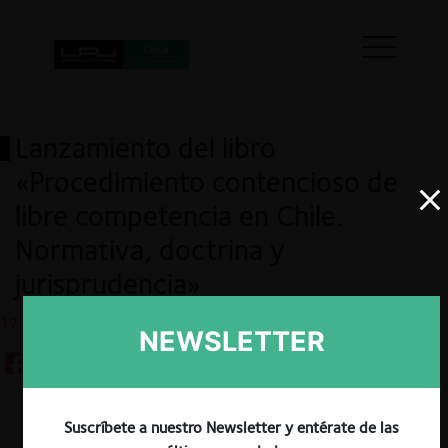
Lanzamiento del libro
«Procedimiento contencioso de
libre competencia en Chile.
Normativa, doctrina y
jurisprudencia»
17.11.2025
NEWSLETTER
Guardar
Suscríbete a nuestro Newsletter y entérate de las