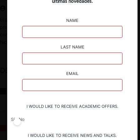
últimas novedades.
El próximo 17 de diciembre a las 08.30 am en la Sala Entel se
NAME
presentará el libro «Procedimiento contencioso de libre
competencia en Chile. Normativa, doctrina y jurisprudencia» de
Nicolás Carrasco, Nicolás Palma y Darío Seguel.
LAST NAME
DESTACADOS
EMAIL
Reflexiones sobre las decisiones de la Comisión Antidistorsiones y
sus desafíos futuros
I WOULD LIKE TO RECEIVE ACADEMIC OFFERS.
Sí
No
La fusión Paramount / Warner Bros: el viaje de un gigante
I WOULD LIKE TO RECEIVE NEWS AND TALKS.