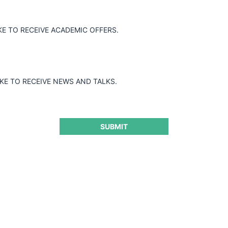
«Ilícitos Anticompetitivos y Daños», organizado por la Escuela de 
iversidad Central.
KE TO RECEIVE ACADEMIC OFFERS.
encia de Argentina. Socio Estudio Trevisán Abogados.
e Chile. Economista Gerente de Proyectos – Joseph Saveri Law Fir
 Postgrado de FACDEH.
IKE TO RECEIVE NEWS AND TALKS.
l FACDEH.
DEH.
SUBMIT