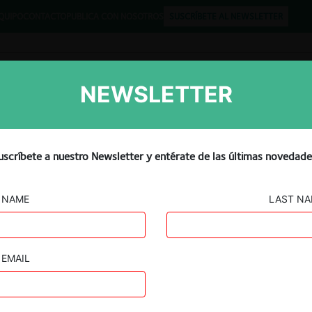
QUIPO
CONTACTO
PUBLICA CON NOSOTROS
SUSCRÍBETE AL NEWSLETTER
NEWSLETTER
Libros
Opinión
Podcast
icompetitivos y Daños»
uscríbete a nuestro Newsletter y entérate de las últimas novedade
NAME
LAST N
EMAIL
Guard