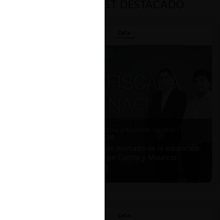
PODCAST DESTACADO
Felipe Castro y Mauricio Garetto |
24.06.2026
Estudio de mercado de la educación
(con Felipe Castro y Mauricio
Garetto)