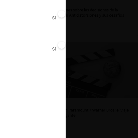
Derecho y
Reflexiones sobre las decisiones de la
Comisión Antidistorsiones y sus desafíos
Sí
No
futuros
m (EEUU).
Sí
No
La fusión Paramount / Warner Bros: el viaje
de un gigante