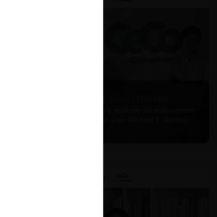
Michael E. Jacobs |
21.01.2026
La historia reciente del enforcement
en EE.UU. (con Michael E. Jacobs)