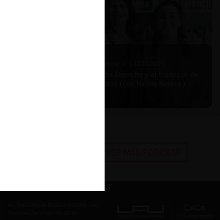
Nicole Nehme Z. |
12.11.2025
El arte del Derecho y el traspaso de
los legados (con Nicole Nehme)
VER MÁS PODCAST
Av. Presidente Errázuriz 3485, Las
Condes, Santiago de Chile.