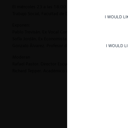
El miércoles 23 a las 18:00 hrs. tendrá lugar el seminario 
Trabajo Social, Facultad de Derecho y Humanidades de la Un
I WOULD LI
Exponen:
Pablo Trevisán. Ex Vocal Comisión de Defensa de la Compet
Sofía Jordán. Ex Economista Fiscalía Nacional Económica d
Gonzalo Álvarez. Profesor del Instituto de Investigación y
I WOULD L
Moderan
Rafael Pastor. Director Escuela de Derecho y Trabajo Socia
Richard Tepper. Académico de Derecho Económico de FAC