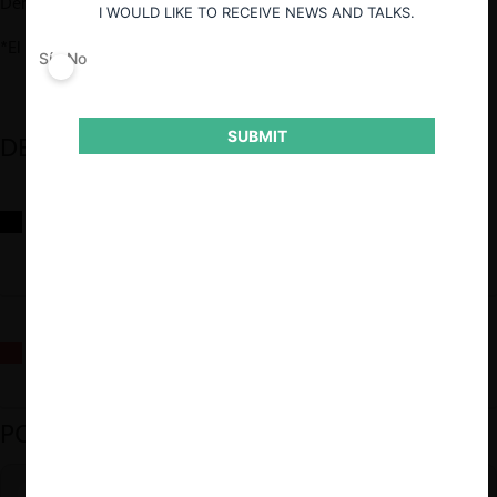
Derecho UDP.
I WOULD LIKE TO RECEIVE NEWS AND TALKS.
*El webinar se llevará a cabo en inglés sin traducción
Sí
No
SUBMIT
DESTACADOS
Reflexiones sobre las decisiones de la Comisión Antidistorsiones y
sus desafíos futuros
La fusión Paramount / Warner Bros: el viaje de un gigante
PODCAST DESTACADO