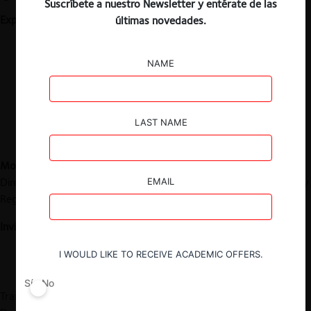
Suscríbete a nuestro Newsletter y entérate de las
Expone:
últimas novedades.
Simonetta Vezzoso
: Università di Trento, Departamento de
Economía y Gestión Cargo(s). Profesora titular de política
NAME
de competencia y propiedad intelectual.
William E. Kovacic
. The George Washington University Law
School. Profesor de Derecho y Política de la Competencia
Global; Profesor de Derecho; Director del Centro de
LAST NAME
Derecho de la Competencia
Modera:
Fernando Araya. Académico Facultad de Derecho UDP.
Director del curso de postgrado Política de competencia, datos y
EMAIL
Regulación en mercados digitales.
Invitan:
Dirección de Postgrado y Educación Continua
I WOULD LIKE TO RECEIVE ACADEMIC OFFERS.
Instituto de la Competencia
Sí
No
Transmisión a través de Zoom y Facebook Live de la Facultad de