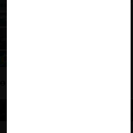
ForoCompetencia: Sujeción de los órganos públicos
a la libre competencia y la experiencia chilena
ForoCompetencia: Tendencias regulatorias en el
control de fusiones en Latinoamérica
La nueva propuesta de regulación digital
brasileña
¿DMA en Brasil? Revisión del Proyecto de Ley de
Mercados Digitales
Catalina Díaz C.