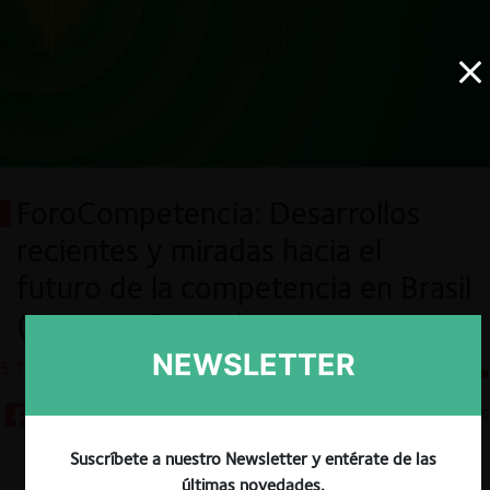
ForoCompetencia: Desarrollos
recientes y miradas hacia el
futuro de la competencia en Brasil
(Gustavo Freitas)
NEWSLETTER
5.11.2025
CeCo Chile
8 minutos
Suscríbete a nuestro Newsletter y entérate de las
Descargar
Guardar
últimas novedades.